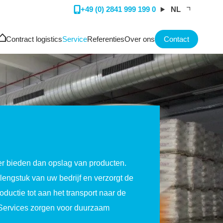
+49 (0) 2841 999 199 0
NL
Contract logistics
Service
Referenties
Over ons
Contact
r bieden dan opslag van producten.
lengstuk van uw bedrijf en verzorgt de
ductie tot aan het transport naar de
Services zorgen voor duurzaam