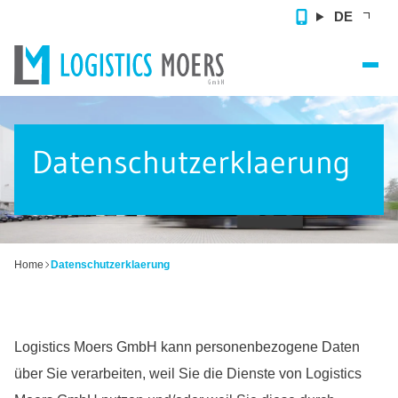
DE
Home
Datenschutzerklaerung
Vertragslogistik
Zusatzleistungen
Referenzen
Home
Datenschutzerklaerung
Über uns
Kontakt
Logistics Moers GmbH kann personenbezogene Daten
über Sie verarbeiten, weil Sie die Dienste von Logistics